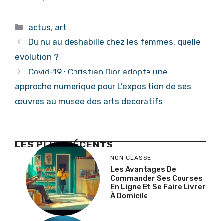
Catégories
actus
,
art
Du nu au deshabille chez les femmes, quelle
evolution ?
Covid-19 : Christian Dior adopte une
approche numerique pour L’exposition de ses
œuvres au musee des arts decoratifs
LES PLUS RÉCENTS
NON CLASSÉ
Les Avantages De
Commander Ses Courses
En Ligne Et Se Faire Livrer
À Domicile