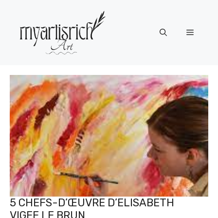
Aller
au
contenu
Menu
5 CHEFS-D’ŒUVRE D’ELISABETH
VIGEE LE BRUN